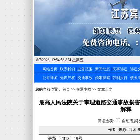
8/7/2026, 12:54:57 AM 星期五
网站首页
|
联系我们
|
业务范围
|
新闻动态
|
民事诉讼
|
诉讼
公司律师
|
知识产权
|
交通事故
|
婚姻家庭
|
强制执行
|
债务
您的当前位置：
首页
>>
交通事故
>> 文章正文
最高人民法院关于审理道路交通事故损害
解释
阅读选项:
自动滚屏[
作者: 来源: 阅读:
9
法释〔2012〕19号