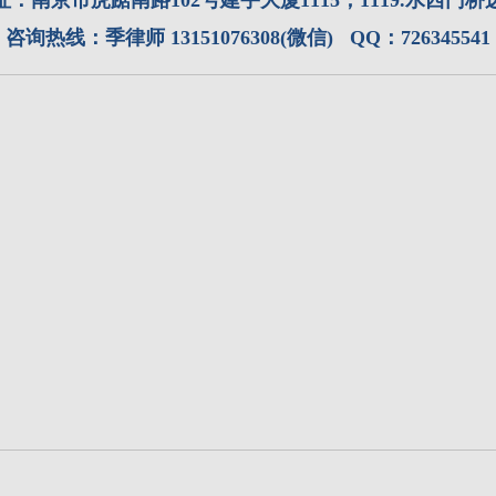
址：
南京市虎踞南路102号建宇大厦1115，1119.水西门桥
咨询热线：季律师 13151076308(微信) QQ：726345541