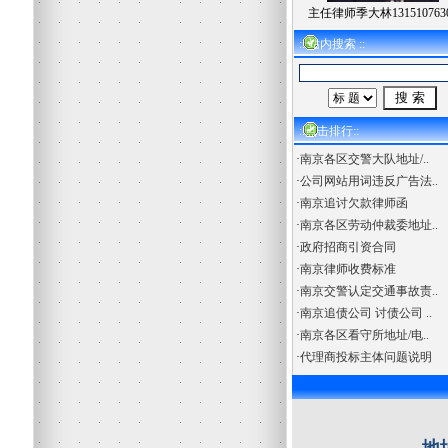
主任律师季大林131510763
:: 站内搜索 ::
::点击排行::
·
南京各区交警大队地址/..
·
公司网站用词违反广告法..
·
南京追讨欠款律师函
·
南京各区劳动仲裁委地址..
·
政府招商引资合同
·
南京律师收费标准
·
南京交警认定交通事故责..
·
南京追债公司 讨债公司 ..
·
南京各区看守所地址/电..
·
代理商投标主体问题说明