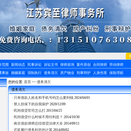
务范围
|
新闻动态
|
民事诉讼
|
诉讼文书
|
律师咨询
|
案件原创
|
合同律师
|
劳动律师
通事故
|
婚姻家庭
|
强制执行
|
债务清欠
|
房产物业
|
刑事辩护
|
人身伤害
|
保险理赔
您的位置:
首页
>>
债务清欠
债务清欠
·
只有借款人姓名和手机号码怎么要到钱
2024/04/01
·
替人担保下的自我保护
2020/12/09
·
民间借贷官司怎么打
2015/04/25
·
民间借贷什么时候不用付利息？
2014/10/30
·
南京借款律师总结借贷法律大全
2014/09/11
·
迟延履行债务利息的计算
2014/09/02