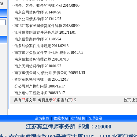
08
·
借条、欠条、收条的法律区别
2014/08/05
·
南京合同债务律师
2014/04/26
·
南京公司债务律师
2013/12/25
·
2013江苏省民间借贷案件解释
2013/08/09
·
江苏借贷纠纷案件经验总结
2012/11/01
·
南京借贷案件律师
2011/06/24
·
借条纠纷案件法律规定
2011/02/16
·
南京追讨欠款案件专业代理律师
2010/12/05
·
南京债权债务清理律师
2010/07/10
·
南京民间借贷律师
2010/01/27
·
南京追债公司 讨债公司 要债公司
2009/11/15
·
查封军队帐号法律问题
2006/12/17
·
分公司财产执行问题
2006/12/17
·
南京追讨工程款律师
2006/12/17
共有
27
篇文章 每页显示
20
篇 当前页
1
/2
首页 上
设为主页
|
收藏本站
|
友情链接
|
管理登录
江苏宾至律师事务所
邮编：210000