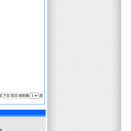
页
下页
尾页
转到第
页